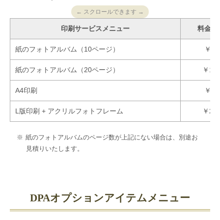
← スクロールできます →
印刷サービスメニュー
料金（
紙のフォトアルバム
（10ページ）
￥8,8
紙のフォトアルバム
（20ページ）
￥13,
A4印刷
￥1,6
L版印刷 + アクリルフォトフレーム
￥2,
紙のフォトアルバムのページ数が上記にない場合は、別途お
見積りいたします。
DPAオプションアイテムメニュー