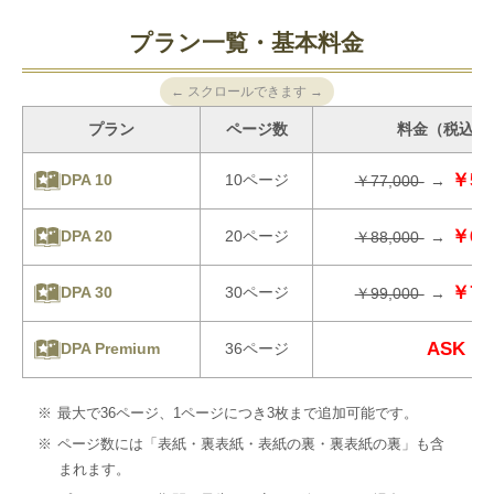
プラン一覧・基本料金
← スクロールできます →
プラン
ページ数
料金（税込）
￥55,
10ページ
DPA 10
￥77,000-
→
￥66,
20ページ
DPA 20
￥88,000-
→
￥77,
30ページ
DPA 30
￥99,000-
→
ASK
36ページ
DPA Premium
最大で36ページ、1ページにつき3枚まで追加可能です。
ページ数には「表紙・裏表紙・表紙の裏・裏表紙の裏」も含
まれます。