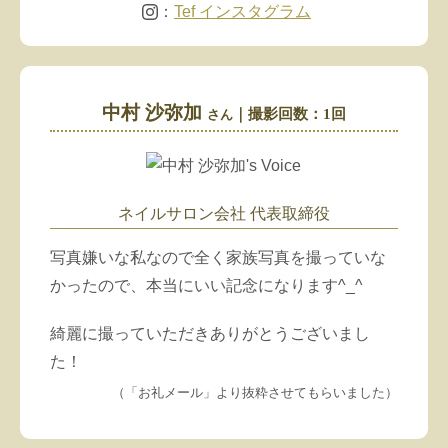
：
Tef インスタグラム
もして下さってる……！！
めちゃくちゃすてきすぎますー！！！！！！
中村 沙弥加
｜撮影回数：1回
さん
天才過ぎます！！
それにモデルもよかったですもんね！！←笑
（「LINEメッセ」より抜粋
させてもらいました
）
ネイルサロン会社
代表取締役
写真嫌いな私なので全く家族写真を撮っていな
かったので、本当にいい記念になります^_^
綺麗に撮っていただきありがとうございまし
た！
（「お礼メール」より抜粋
させてもらいました
）