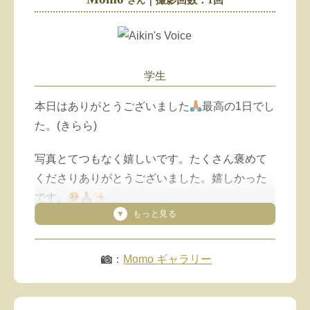
さん
今まだ産後ダイエット中でとても撮影できるよ
うな状態じゃないのですが
笑
ダイエットがうまく成功したらモニター写真？
もお願いできればと思います(shy Cony)
学生
（「LINEメッセ」より抜粋
させてもらいました
）
本日はありがとうございました
最高の1日でし
た。(きらら)
写真とてつもなく嬉しいです。たくさん褒めて
くださりありがとうございました。嬉しかった
です。
この今の嬉しい気持ちをなんと言葉にして説明
すればいいのかわからず…既読してから時間が
：
Momo ギャラリー
経ってしまいました。
本当に本当にありがとうございます(きらら)