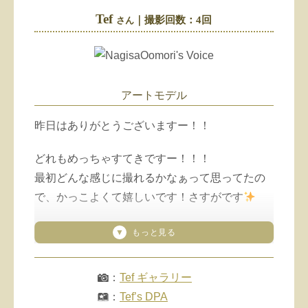
嬉しいです…
Tef
｜撮影回数：4回
さん
自分の写真であるのに、何度も何度も見てしま
います
（「LINEメッセ」より抜粋
させてもらいました
）
⁡⁡アートモデル
昨日はありがとうございますー！！
どれもめっちゃすてきですー！！！
最初どんな感じに撮れるかなぁって思ってたの
で、かっこよくて嬉しいです！さすがです
えーー！！！すごい！！！めちゃめちゃすてき
ですし、めちゃめちゃ嬉しいですし、すご
い！！！！
：
Tef ギャラリー
私のデジタル写真集……！！！
：
Tef’s DPA
しかも、ちゃんと本の形になってモデルの紹介