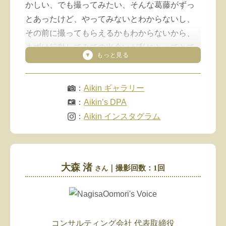
かしい、でも撮ってみたい、そんな葛藤がずっ
とあったけど、やってみないとわからないし、
その前に撮ってもらえるかもわからないから、
まずは行動してみての出会いが私にとってとて
も大きい。
自分のコンプレックス全てを伝えて、それも知
：
Aikin ギャラリー
った上で
：
Aikin’s DPA
“わたし”
：
Aikin インスタグラム
を撮ってくれて、わたしを惹きだしてくれて、
毎回すごく貴重な経験をさせていただき、たく
さんの気づきや刺激をくれるJun さんに感謝で
大森 渚
｜撮影回数：1回
さん
す
Junさんとの撮影はいつも楽しくて、撮れば撮る
ほど、まだ撮りたいが溢れて時間を忘れてしま
う
そして、話せば話すほど感謝とリスペクト
コンサルティング会社
代表取締役