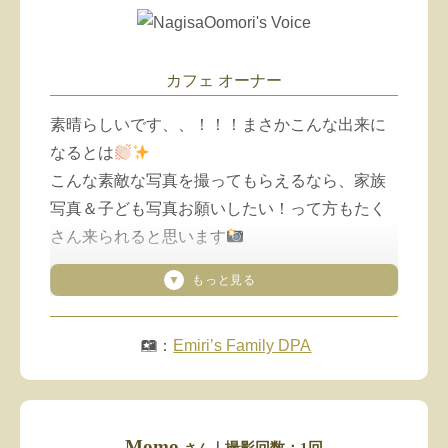
カフェ オーナー
素晴らしいです、、！！！まさかこんな出来に
なるとは
こんな素敵な写真を撮ってもらえるなら、家族
写真＆子ども写真お願いしたい！って方もたく
さん来られると思います
本当にありがとうございました
私自身今日は間借りカフェの日で心身共にぐっ
：
Emiri’s Family DPA
たり、、な感じで今日を迎えてしまいました
が、このお写真見て頑張ろうと思いました(flex)
ありがとうございます♡
Momo
｜撮影回数：1回