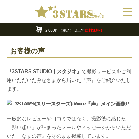
11,000円OFF!!
『デジタル フォトアルバム』期間限定割引中！
年末年始の営業・休業日のお知らせ
22,000円OFF!!
『VENUS Shot』期間限定割引中！
最大70%OFF!!
お買い得アウトレット商品
16,500円OFF!!
『ART Shot』期間限定割引中！
2,000円（税込）以上で
送料無料！
11,000円OFF!!
『デジタル フォトアルバム』期間限定割引中！
年末年始の営業・休業日のお知らせ
お客様の声
22,000円OFF!!
『VENUS Shot』期間限定割引中！
『3STARS STUDIO｜スタジオ』
で撮影サービスをご利
用いただいたみなさまから届いた『声』をご紹介いたし
ます。
一般的なレビューや口コミではなく、撮影後に感じた
「熱い想い」が詰まったメールやメッセージからいただ
いた『なまの声』をそのまま掲載しています。