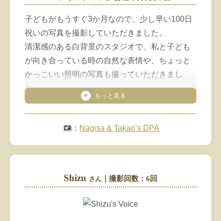
が溢れてます
子どもがもうすぐ3か月なので、少し早い100日
（「インスタ投稿」より抜粋
させてもらいました
）
祝いの写真を撮影していただきました。
清潔感のある白背景のスタジオで、私と子ども
が向き合っている時の自然な表情や、ちょっと
かっこいい照明の写真も撮っていただきまし
た。
カメラマンのJUNさんも子ども好きで、子ども
もリラックスして撮影できました。
：
Nagisa & Takao’s DPA
子どもだけでなく、私の表情も素敵に撮ってい
ただけたのも嬉しかったです。一生の宝物にな
ります。
Shizu
｜撮影回数：6回
さん
本当にありがとうございました。
（「Google の口コミ」より抜粋
させてもらいました
）