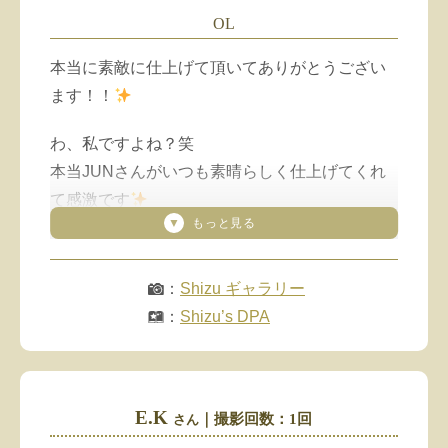
OL
本当に素敵に仕上げて頂いてありがとうござい
ます！！
わ、私ですよね？笑
本当JUNさんがいつも素晴らしく仕上げてくれ
て感激です
何だか撮ってもらって自分の身体、改めてマジ
マジと見ると、もっとこうなりたい！！みたい
：
Shizu ギャラリー
なのが芽生えてます！笑
：
Shizu’s DPA
本当毎度褒めてくださって、とっても素敵に仕
上げてもらって感謝感謝です
（「LINEメッセ」より抜粋
させてもらいました
）
E.K
｜撮影回数：1回
さん