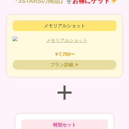
『3STARSの商品』
を
お得にゲット
メモリアルショット
￥7,700〜
プラン詳細
+
特別セット