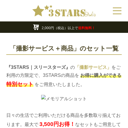
11,000円OFF!!
『デジタル フォトアルバム』期間限定割引中！
年末年始の営業・休業日のお知らせ
22,000円OFF!!
『VENUS Shot』期間限定割引中！
最大70%OFF!!
お買い得アウトレット商品
16,500円OFF!!
『ART Shot』期間限定割引中！
2,000円（税込）以上で
送料無料！
11,000円OFF!!
『デジタル フォトアルバム』期間限定割引中！
年末年始の営業・休業日のお知らせ
「撮影サービス＋商品」のセット一覧
22,000円OFF!!
『VENUS Shot』期間限定割引中！
『3STARS｜スリースターズ』
の
「撮影サービス」
をご
利用の方限定で、3STARSの商品を
お得に購入ができる
特別セット
をご用意いたしました。
日々の生活でご利用いただける商品を多数取り揃えてお
3,500円お得！
ります。最大で
なセットもご用意して