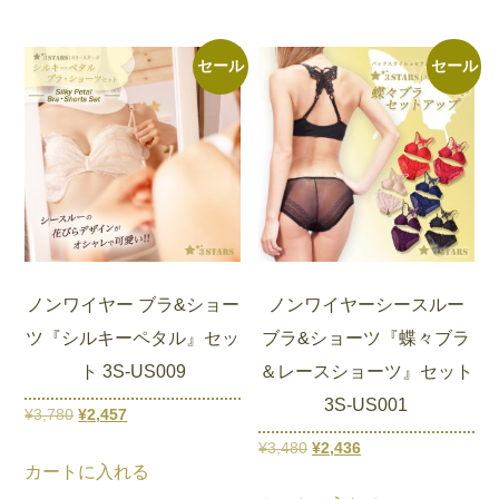
に
品
す
す
プ
プ
で
¥2,568
¥3,780
は
は
に
シ
シ
し
で
で
¥2,457
複
は
セール
セール
ョ
ョ
た。
す。
し
で
数
複
ン
ン
た。
す。
の
数
は
は
バ
の
商
商
リ
バ
品
品
エ
リ
ペ
ペ
ー
エ
ー
ー
シ
ー
ジ
ジ
ノンワイヤー ブラ&ショー
ノンワイヤーシースルー
ョ
シ
か
か
ツ『シルキーペタル』セッ
ブラ&ショーツ『蝶々ブラ
ン
ョ
ら
ら
ト 3S-US009
＆レースショーツ』セット
が
ン
選
選
3S-US001
あ
が
元
現
¥
3,780
¥
2,457
択
択
り
あ
の
在
元
現
¥
3,480
¥
2,436
こ
で
で
ま
り
カートに入れる
価
の
の
在
の
き
き
こ