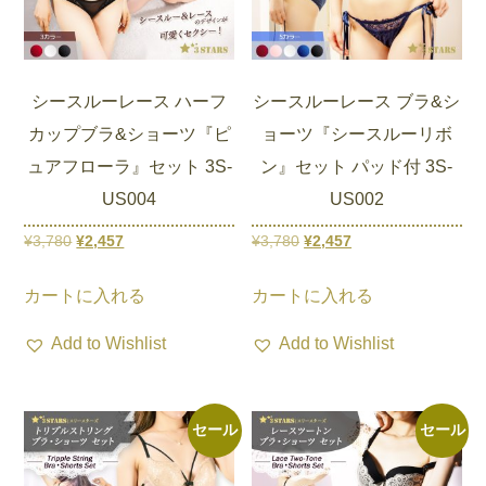
シースルーレース ハーフ
シースルーレース ブラ&シ
カップブラ&ショーツ『ピ
ョーツ『シースルーリボ
ュアフローラ』セット 3S-
ン』セット パッド付 3S-
US004
US002
元
現
元
現
¥
3,780
¥
2,457
¥
3,780
¥
2,457
の
在
の
在
こ
こ
カートに入れる
カートに入れる
価
の
価
の
の
の
格
価
格
価
商
商
Add to Wishlist
Add to Wishlist
は
格
は
格
品
品
¥3,780
は
¥3,780
は
に
に
で
¥2,457
で
¥2,457
は
は
セール
セール
し
で
し
で
複
複
た。
す。
た。
す。