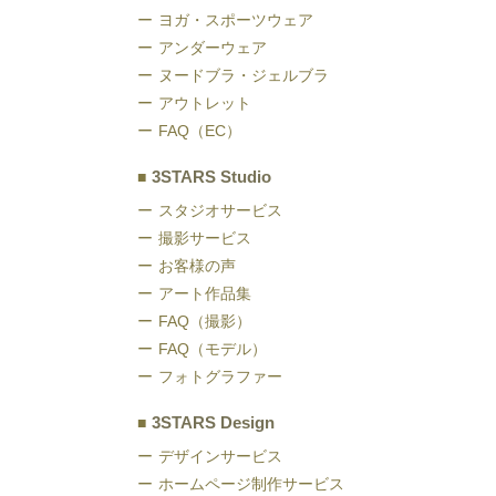
ョ
シ
選
ら
ヨガ・スポーツウェア
ン
ョ
択
アンダーウェア
選
が
ン
ヌードブラ・ジェルブラ
で
択
あ
が
アウトレット
き
で
り
あ
FAQ（EC）
ま
き
ま
り
す
ま
3STARS Studio
す。
ま
す
スタジオサービス
オ
す。
撮影サービス
プ
オ
お客様の声
シ
プ
アート作品集
ョ
シ
FAQ（撮影）
ン
ョ
FAQ（モデル）
は
フォトグラファー
ン
商
は
3STARS Design
品
商
デザインサービス
ペ
品
ホームページ制作サービス