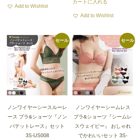
す。
ま
カートに入れる
格
価
価
の
商
ま
ま
の
Add to Wishlist
オ
す。
は
格
格
価
品
す
す
商
Add to Wishlist
プ
オ
¥3,780
は
は
格
に
品
シ
プ
で
¥2,457
¥3,480
は
は
に
ョ
シ
し
で
で
¥2,436
複
は
セール
セール
ン
ョ
た。
す。
し
で
数
複
は
ン
た。
す。
の
数
商
は
バ
の
品
商
リ
バ
ペ
品
エ
リ
ー
ペ
ー
エ
ジ
ー
シ
ー
か
ジ
ノンワイヤーシースルーレ
ノンワイヤーシームレス
ョ
シ
ら
か
ース ブラ&ショーツ『ノン
ブラ&ショーツ『シームレ
ン
ョ
選
ら
パテットレース』セット
スウェイビー』 おしゃれ
が
ン
択
選
3S-US008
でかわいいセット 3S-
あ
が