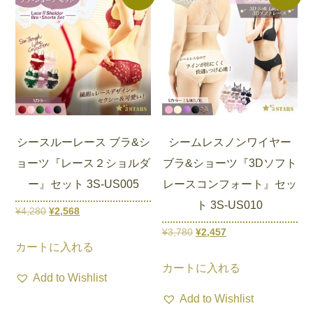
シ
シ
し
で
し
で
複
複
ョ
ョ
た。
す。
た。
す。
数
数
ン
ン
の
の
は
は
バ
バ
商
商
リ
リ
品
品
エ
エ
ペ
ペ
ー
ー
ー
ー
シースルーレース ブラ&シ
シームレスノンワイヤー
シ
シ
ジ
ジ
ョーツ『レース２ショルダ
ブラ&ショーツ『3Dソフト
ョ
ョ
か
か
ー』セット 3S-US005
レースコンフォート』セッ
ン
ン
ら
ら
ト 3S-US010
が
が
元
現
¥
4,280
¥
2,568
選
選
あ
あ
の
在
元
現
¥
3,780
¥
2,457
こ
択
択
り
り
カートに入れる
価
の
の
在
の
こ
で
で
ま
ま
カートに入れる
格
価
価
の
商
の
き
き
Add to Wishlist
す。
す。
は
格
格
価
品
商
ま
ま
Add to Wishlist
オ
オ
¥4,280
は
は
格