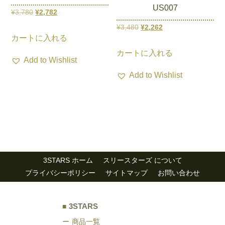
で
択
り
US007
あ
元
現
¥
3,780
¥
2,782
き
で
ま
り
の
在
元
現
¥
3,480
¥
2,262
ま
き
こ
す。
ま
カートに入れる
価
の
の
在
す
ま
の
こ
オ
す。
カートに入れる
格
価
価
の
す
商
の
Add to Wishlist
プ
オ
は
格
格
価
品
商
Add to Wishlist
シ
プ
¥3,780
は
は
格
に
品
ョ
シ
で
¥2,782
¥3,480
は
は
に
ン
ョ
し
で
で
¥2,262
複
は
は
ン
た。
す。
し
で
数
複
商
は
た。
す。
の
数
品
商
バ
の
3STARS ホーム
スリースターズ について
ペ
品
リ
バ
プライバシーポリシー
サイトマップ
お問い合わせ
ー
ペ
エ
リ
ジ
ー
ー
エ
か
ジ
3STARS
シ
ー
ら
か
商品一覧