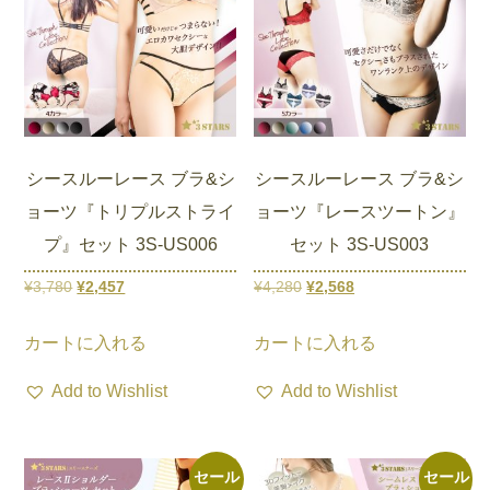
数
数
の
の
バ
バ
リ
リ
エ
エ
ー
ー
シースルーレース ブラ&シ
シースルーレース ブラ&シ
シ
シ
ョーツ『トリプルストライ
ョーツ『レースツートン』
ョ
ョ
プ』セット 3S-US006
セット 3S-US003
ン
ン
が
が
元
現
元
現
¥
3,780
¥
2,457
¥
4,280
¥
2,568
あ
あ
の
在
の
在
こ
こ
り
り
カートに入れる
カートに入れる
価
の
価
の
の
の
ま
ま
格
価
格
価
商
商
Add to Wishlist
Add to Wishlist
す。
す。
は
格
は
格
品
品
オ
オ
¥3,780
は
¥4,280
は
に
に
プ
プ
で
¥2,457
で
¥2,568
は
は
セール
セール