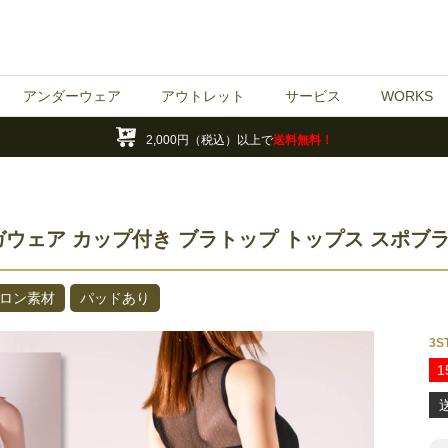
2,000円（税込）以上で
送料無料！
年末年始の営業・休業日のお知らせ
アンダーウェア
アウトレット
サービス
WORKS
最大70%OFF!!
お買い得アウトレット商品
ブラ＆ショーツ
ブラ
ショーツ
セットアップ(ol)
トップス(ol)
ボトムス(ol)
スタジオサービス
撮影サービス
DPA｜デジタル写真集
デザインサービス
アート作品
DPA一覧
ギャラリー
2,000円（税込）以上で
送料無料！
年末年始の営業・休業日のお知らせ
ェア カップ付き ブラトップ トップス スポブラ 3S
ロン素材
パッドあり
3S
1