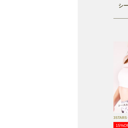
シー
3STARS
15%O