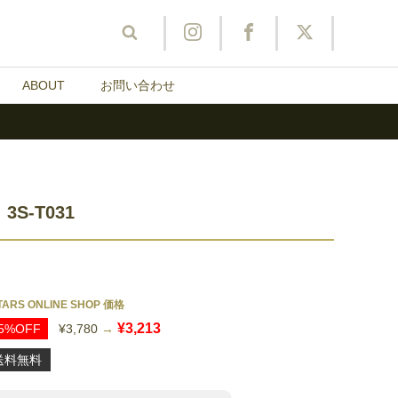
ABOUT
お問い合わせ
集
3STARS について
スタジオ
フォトグラファー
Webデザイナー
FAQ
-T031
TARS ONLINE SHOP 価格
¥3,213
5%OFF
¥3,780
→
送料無料