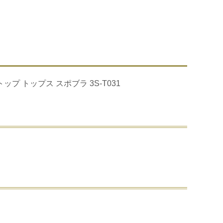
ッ
プ
ス
3S-
T031
個