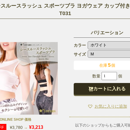
スルースラッシュ スポーツブラ ヨガウェア カップ付き 
T031
バリエーション
カラー
サイズ
5
在庫
個
シ
ー
カートに入れる
ス
ル
お気に入りに追加
ー
ス
 ONLINE SHOP 価格
ラ
以下のショップからもご購入可
¥3,213
FF
¥3,780
→