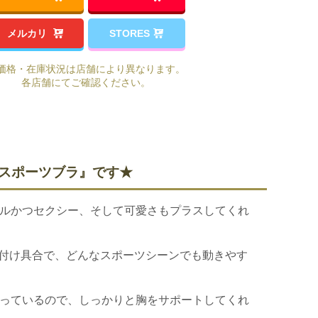
ポ
メルカリ
STORES
ー
ツ
価格・在庫状況は店舗により異なります。
ブ
各店舗にてご確認ください。
ラ
ヨ
ガ
ウ
 スポーツブラ』です★
ェ
ア
ルかつセクシー、そして可愛さもプラスしてくれ
カ
ッ
め付け具合で、どんなスポーツシーンでも動きやす
プ
付
き
っているので、しっかりと胸をサポートしてくれ
ト