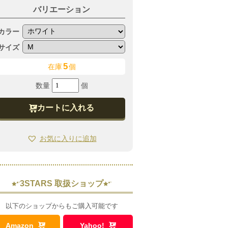
バリエーション
カラー
サイズ
5
在庫
個
シ
ー
カートに入れる
ス
ル
お気に入りに追加
ー
ス
ラ
3STARS 取扱ショップ
ッ
シ
以下のショップからもご購入可能です
ュ
Amazon
Yahoo!
ス