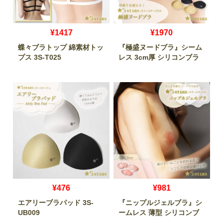
¥1417
¥1970
蝶々ブラトップ 綿素材トッ
『極盛ヌードブラ』シーム
プス 3S-T025
レス 3cm厚 シリコンブラ
3S-UB008
¥476
¥981
エアリーブラパッド 3S-
『ニップルジェルブラ』シ
UB009
ームレス 薄型 シリコンブ
ラ 3S-UB014