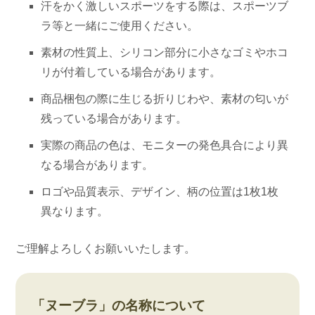
汗をかく激しいスポーツをする際は、スポーツブ
ブ
ラ等と一緒にご使用ください。
ラ
｜
素材の性質上、シリコン部分に小さなゴミやホコ
強
リが付着している場合があります。
粘
商品梱包の際に生じる折りじわや、素材の匂いが
着
残っている場合があります。
ニ
実際の商品の色は、モニターの発色具合により異
ッ
なる場合があります。
プ
レ
ロゴや品質表示、デザイン、柄の位置は1枚1枚
ス
異なります。
3S-
UB013
ご理解よろしくお願いいたします。
個
「ヌーブラ」の名称について