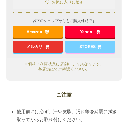
お気に入りに追加
ヌ
ー
ド
以下のショップからもご購入可能です
ブ
Amazon
Yahoo!
ラ』
シ
メルカリ
STORES
ー
ム
※価格・在庫状況は店舗により異なります。
レ
各店舗にてご確認ください。
ス
薄
型
ご注意
シ
リ
使用前には必ず、汗や皮脂、汚れ等を綺麗に拭き
コ
取ってからお取り付けください。
ン