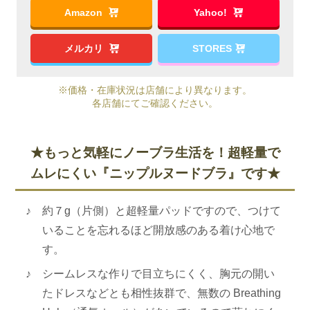
Amazon
Yahoo!
ー
ム
メルカリ
STORES
レ
ス
※価格・在庫状況は店舗により異なります。
薄
各店舗にてご確認ください。
型
シ
★もっと気軽にノーブラ生活を！超軽量で
リ
コ
ムレにくい『ニップルヌードブラ』です★
ン
ブ
約７g（片側）と超軽量パッドですので、つけて
ラ
いることを忘れるほど開放感のある着け心地で
｜
す。
強
シームレスな作りで目立ちにくく、胸元の開い
粘
たドレスなどとも相性抜群で、無数の Breathing
着